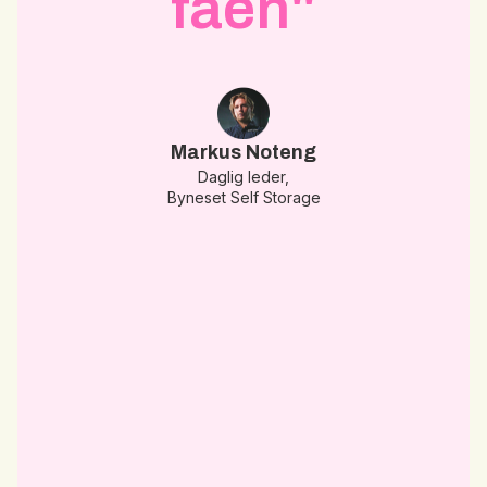
faen"
n
ka
Markus Noteng
Daglig leder,
Byneset Self Storage